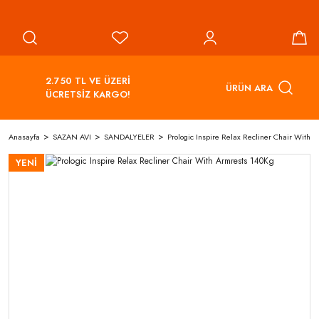
2.750 TL VE ÜZERİ
ÜRÜN ARA
ÜCRETSİZ KARGO!
Anasayfa
SAZAN AVI
SANDALYELER
Prologic Inspire Relax Recliner Chair With 
YENİ