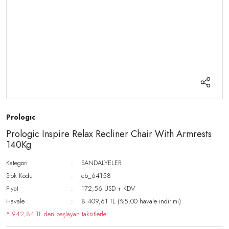
Prologıc
Prologic Inspire Relax Recliner Chair With Armrests
140Kg
Kategori
SANDALYELER
Stok Kodu
cb_64158
Fiyat
172,56 USD + KDV
Havale
8.409,61 TL (%5,00 havale indirimi)
* 942,84 TL den başlayan taksitlerle!