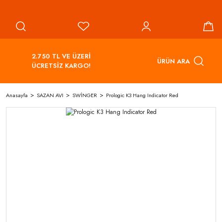
2.750 TL VE ÜZERİ
ÜRÜN ARA
ÜCRETSİZ KARGO!
Anasayfa
SAZAN AVI
SWİNGER
Prologic K3 Hang Indicator Red