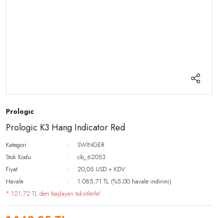
Prologıc
Prologic K3 Hang Indicator Red
Kategori
SWİNGER
Stok Kodu
cb_62053
Fiyat
20,05 USD + KDV
Havale
1.085,71 TL (%5,00 havale indirimi)
* 121,72 TL den başlayan taksitlerle!