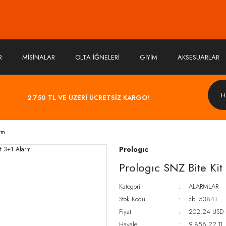
R
MİSİNALAR
OLTA İĞNELERİ
GİYİM
AKSESUARLAR
2.750 TL VE ÜZERİ ÜCRETSİZ KARGO!
rm
Prologıc
Prologıc SNZ Bite Kit
Kategori
ALARMLAR
Stok Kodu
cb_53841
Fiyat
202,24 USD 
Havale
9.856,22 TL (