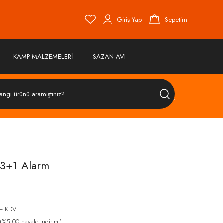
Giriş Yap
Sepetim
KAMP MALZEMELERİ
SAZAN AVI
ÜRÜN
ARA
 3+1 Alarm
+ KDV
%5,00 havale indirimi)