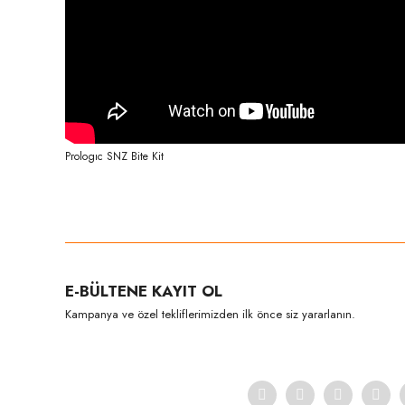
Prologıc SNZ Bite Kit
Bu ürünün fiyat bilgisi, resim, ürün açıklamalarında ve diğer konula
Görüş ve önerileriniz için teşekkür ederiz.
Ürün resmi kalitesiz, bozuk veya görüntülenemiyor.
E-BÜLTENE KAYIT OL
Ürün açıklamasında eksik bilgiler bulunuyor.
Kampanya ve özel tekliflerimizden ilk önce siz yararlanın.
Ürün bilgilerinde hatalar bulunuyor.
Ürün fiyatı diğer sitelerden daha pahalı.
Bu ürüne benzer farklı alternatifler olmalı.