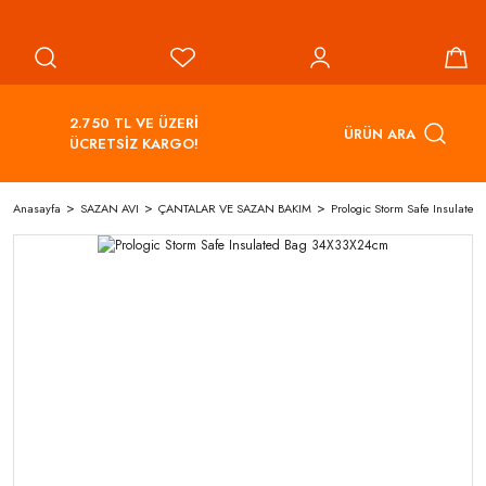
2.750 TL VE ÜZERİ
ÜRÜN ARA
ÜCRETSİZ KARGO!
Anasayfa
SAZAN AVI
ÇANTALAR VE SAZAN BAKIM
Prologic Storm Safe Insulate