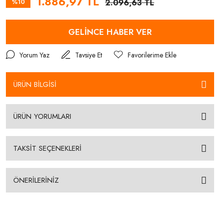
1.886,97 TL
%10
2.096,63 TL
GELİNCE HABER VER
Yorum Yaz
Tavsiye Et
ÜRÜN BİLGİSİ
ÜRÜN YORUMLARI
TAKSİT SEÇENEKLERİ
ÖNERİLERİNİZ