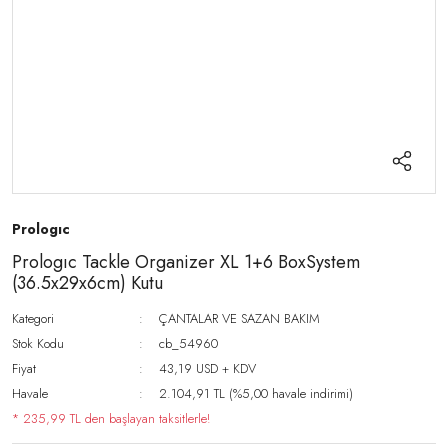
Prologıc
Prologıc Tackle Organizer XL 1+6 BoxSystem
(36.5x29x6cm) Kutu
Kategori
ÇANTALAR VE SAZAN BAKIM
Stok Kodu
cb_54960
Fiyat
43,19 USD + KDV
Havale
2.104,91 TL (%5,00 havale indirimi)
* 235,99 TL den başlayan taksitlerle!