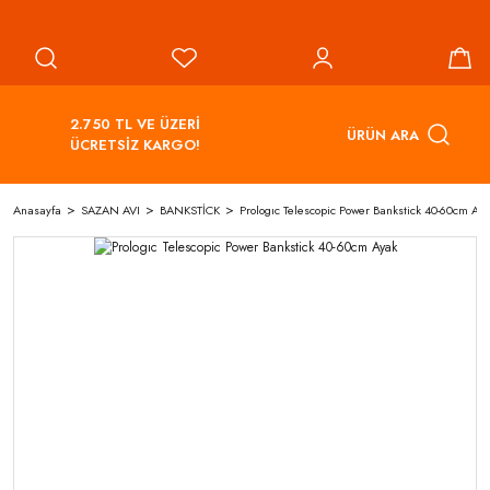
2.750 TL VE ÜZERİ
ÜRÜN ARA
ÜCRETSİZ KARGO!
Anasayfa
SAZAN AVI
BANKSTİCK
Prologıc Telescopic Power Bankstick 40-60cm Ay