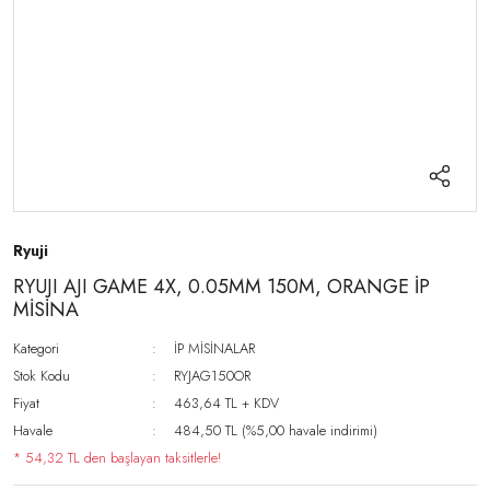
Ryuji
RYUJI AJI GAME 4X, 0.05MM 150M, ORANGE İP
MİSİNA
Kategori
İP MİSİNALAR
Stok Kodu
RYJAG150OR
Fiyat
463,64 TL + KDV
Havale
484,50 TL (%5,00 havale indirimi)
* 54,32 TL den başlayan taksitlerle!