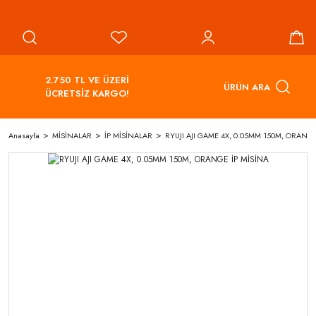
2.750 TL VE ÜZERİ
ÜRÜN ARA
ÜCRETSİZ KARGO!
Anasayfa
MİSİNALAR
İP MİSİNALAR
RYUJI AJI GAME 4X, 0.05MM 150M, ORANGE