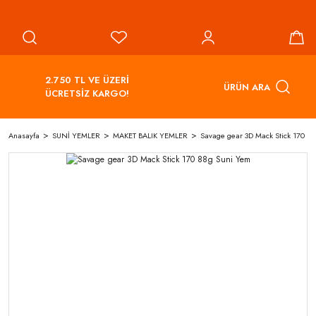
2.750 TL VE ÜZERİ
ÜRÜN ARA
ÜCRETSİZ KARGO!
Anasayfa
SUNİ YEMLER
MAKET BALIK YEMLER
Savage gear 3D Mack Stick 170 8