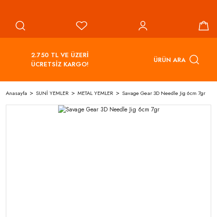
2.750 TL VE ÜZERİ
ÜRÜN ARA
ÜCRETSİZ KARGO!
Anasayfa
SUNİ YEMLER
METAL YEMLER
Savage Gear 3D Needle Jig 6cm 7gr