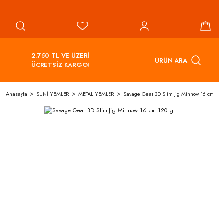
2.750 TL VE ÜZERİ
ÜRÜN ARA
ÜCRETSİZ KARGO!
Anasayfa
SUNİ YEMLER
METAL YEMLER
Savage Gear 3D Slim Jig Minnow 16 cm 1