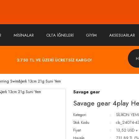
R
MİSİNALAR
OLTA İĞNELERİ
GİYİM
AKSESUARLAR
2.750 TL VE ÜZERİ ÜCRETSİZ KARGO!
erring Swim&Jerk 13cm 21g Suni Yem
Savage gear
Savage gear 4play H
Kategori
SİLİKON YEM
Stok Kodu
cb_24074-4
Fiyat
13,52 USD +
Havale
731,89 TL (%5