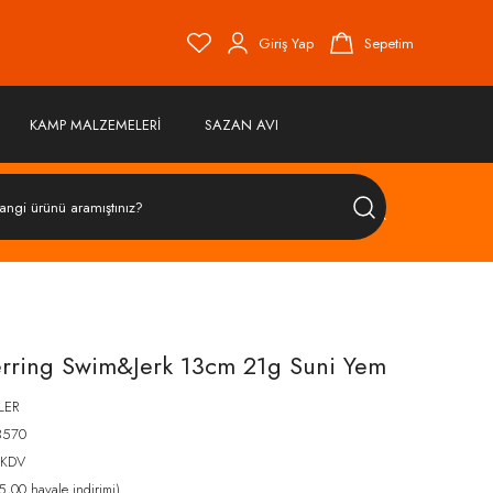
Giriş Yap
Sepetim
KAMP MALZEMELERİ
SAZAN AVI
ÜRÜN
ARA
erring Swim&Jerk 13cm 21g Suni Yem
LER
3570
 KDV
,00 havale indirimi)