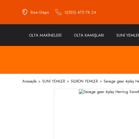
Bize Ulaşın
0(533) 475 78 24
OLTA MAKİNELERİ
OLTA KAMIŞLARI
SUNİ YEMLE
Anasayfa
SUNİ YEMLER
SİLİKON YEMLER
Savage gear 4play H