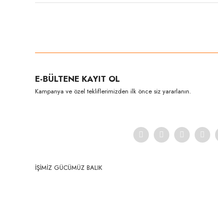
Bu ürünün fiyat bilgisi, resim, ürün açıklamalarında ve diğer konula
Görüş ve önerileriniz için teşekkür ederiz.
Ürün resmi kalitesiz, bozuk veya görüntülenemiyor.
E-BÜLTENE KAYIT OL
Ürün açıklamasında eksik bilgiler bulunuyor.
Kampanya ve özel tekliflerimizden ilk önce siz yararlanın.
Ürün bilgilerinde hatalar bulunuyor.
Ürün fiyatı diğer sitelerden daha pahalı.
Bu ürüne benzer farklı alternatifler olmalı.
İŞİMİZ GÜCÜMÜZ BALIK