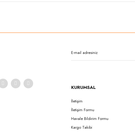
rda yetersiz gördüğünüz noktaları öneri formunu kullanarak tarafımıza iletebilirsi
Bu ürüne ilk yorumu siz yapın!
Yorum Yaz
KURUMSAL
İletişim
İletişim Formu
Gönder
Havale Bildirim Formu
Kargo Takibi