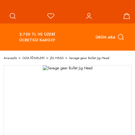
2.750 TL VE ÜZERİ
ÜRÜN ARA
ÜCRETSİZ KARGO!
Anasayfa
OLTA İĞNELERİ
JİG HEAD
Savage gear Bullet Jig Head