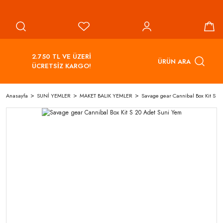
2.750 TL VE ÜZERİ
ÜRÜN ARA
ÜCRETSİZ KARGO!
Anasayfa
SUNİ YEMLER
MAKET BALIK YEMLER
Savage gear Cannibal Box Kit S 2