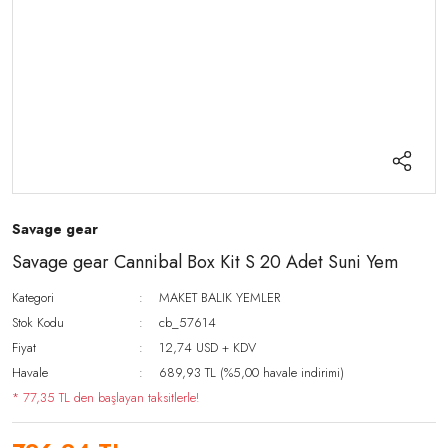
Savage gear
Savage gear Cannibal Box Kit S 20 Adet Suni Yem
Kategori
MAKET BALIK YEMLER
Stok Kodu
cb_57614
Fiyat
12,74 USD + KDV
Havale
689,93 TL (%5,00 havale indirimi)
* 77,35 TL den başlayan taksitlerle!