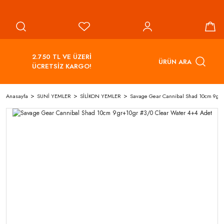
2.750 TL VE ÜZERİ
ÜRÜN ARA
ÜCRETSİZ KARGO!
Anasayfa
SUNİ YEMLER
SİLİKON YEMLER
Savage Gear Cannibal Shad 10cm 9gr+