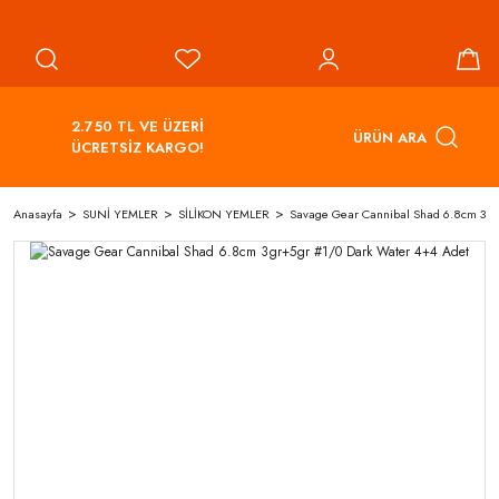
2.750 TL VE ÜZERİ
ÜRÜN ARA
ÜCRETSİZ KARGO!
Anasayfa
SUNİ YEMLER
SİLİKON YEMLER
Savage Gear Cannibal Shad 6.8cm 3gr