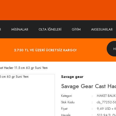
R
MİSİNALAR
OLTA İĞNELERİ
GİYİM
AKSESUARLAR
2.750 TL VE ÜZERİ ÜCRETSİZ KARGO!
st Hacker 11.5 cm 63 gr Suni Yem
Savage gear
Savage Gear Cast Hac
Kategori
MAKET BALIK
Stok Kodu
cb_77252-5
Fiyat
9,49 USD + 
Havale
513,94 TL (%5