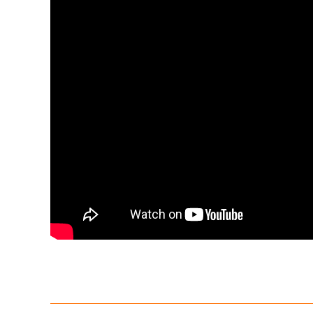
Bu ürünün fiyat bilgisi, resim, ürün açıklamalarında ve diğer konula
Görüş ve önerileriniz için teşekkür ederiz.