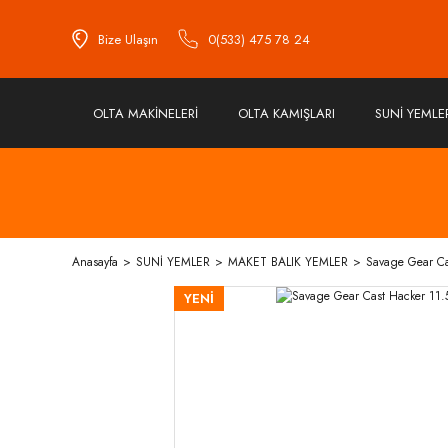
Bize Ulaşın
0(533) 475 78 24
OLTA MAKİNELERİ
OLTA KAMIŞLARI
SUNİ YEMLE
Anasayfa
SUNİ YEMLER
MAKET BALIK YEMLER
Savage Gear Ca
YENİ