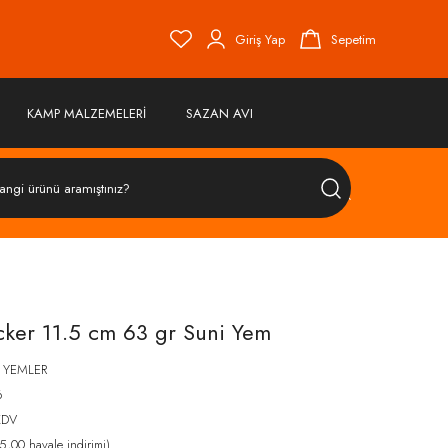
Giriş Yap
Sepetim
KAMP MALZEMELERİ
SAZAN AVI
ÜRÜN
ARA
ker 11.5 cm 63 gr Suni Yem
 YEMLER
6
KDV
,00 havale indirimi)