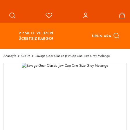
2.750 TL VE ÜZERİ
ÜRÜN ARA
ÜCRETSİZ KARGO!
Anasayfa
GİYİM
Savage Gear Classic Jaw Cap One Size Grey Melange