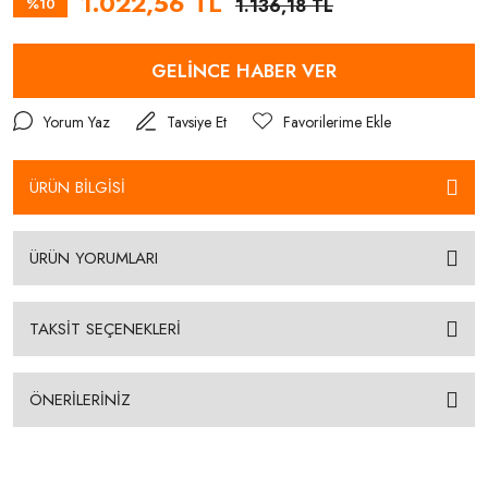
1.022,56 TL
%10
1.136,18 TL
GELİNCE HABER VER
Yorum Yaz
Tavsiye Et
ÜRÜN BİLGİSİ
ÜRÜN YORUMLARI
TAKSİT SEÇENEKLERİ
ÖNERİLERİNİZ