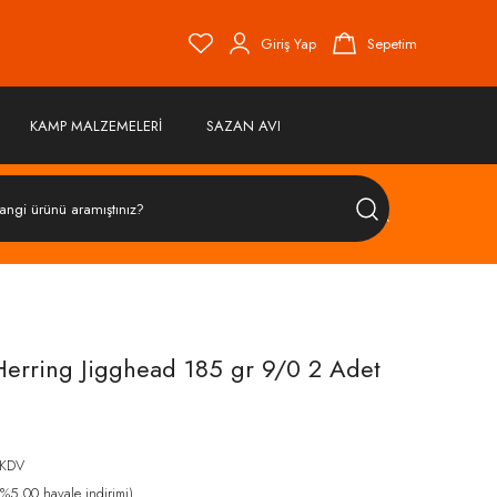
Giriş Yap
Sepetim
KAMP MALZEMELERİ
SAZAN AVI
ÜRÜN
ARA
Herring Jigghead 185 gr 9/0 2 Adet
 KDV
%5,00 havale indirimi)