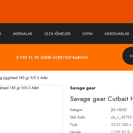
R
MİSİNALAR
OLTA İĞNELERİ
GİYİM
AKSESUARLAR
2.750 TL VE ÜZERİ ÜCRETSİZ KARGO!
ng Jigghead 185 gr 9/0 2 Adet
Savage gear
Savage gear Cutbait 
Kategori
JİG HEAD
Stok Kodu
cb_c_43753
Fiyat
23,31 USD +
Havale
1.135,92 TL (