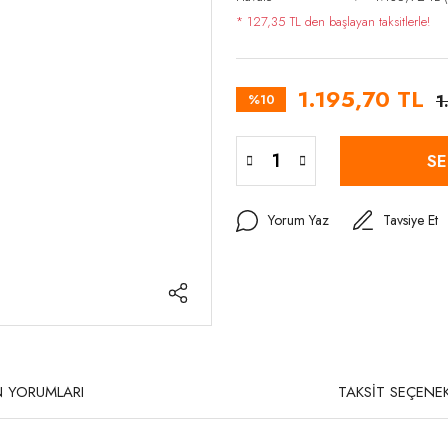
* 127,35 TL den başlayan taksitlerle!
1.195,70 TL
%10
1
SE
Yorum Yaz
Tavsiye Et
 YORUMLARI
TAKSİT SEÇENEK