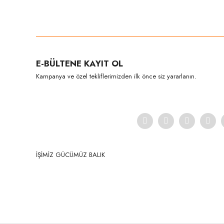
Bu ürünün fiyat bilgisi, resim, ürün açıklamalarında ve diğer konula
Görüş ve önerileriniz için teşekkür ederiz.
Ürün resmi kalitesiz, bozuk veya görüntülenemiyor.
E-BÜLTENE KAYIT OL
Ürün açıklamasında eksik bilgiler bulunuyor.
Kampanya ve özel tekliflerimizden ilk önce siz yararlanın.
Ürün bilgilerinde hatalar bulunuyor.
Ürün fiyatı diğer sitelerden daha pahalı.
Bu ürüne benzer farklı alternatifler olmalı.
İŞİMİZ GÜCÜMÜZ BALIK