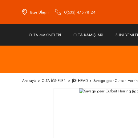
Bize Ulaşın
0(533) 475 78 24
OLTA MAKİNELERİ
OLTA KAMIŞLARI
SUNİ YEMLE
Anasayfa
OLTA İĞNELERİ
JİG HEAD
Savage gear Cutbait Herri