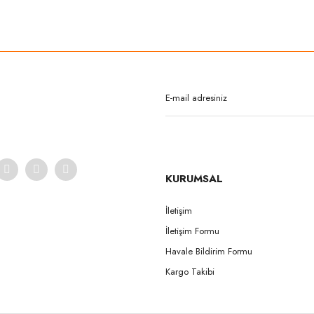
rda yetersiz gördüğünüz noktaları öneri formunu kullanarak tarafımıza iletebilirsi
Bu ürüne ilk yorumu siz yapın!
Yorum Yaz
KURUMSAL
İletişim
İletişim Formu
Gönder
Havale Bildirim Formu
Kargo Takibi