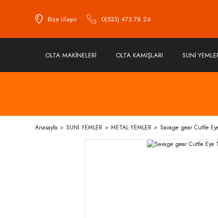
Bize Ulaşın
0(533) 475 78 24
OLTA MAKİNELERİ
OLTA KAMIŞLARI
SUNİ YEMLE
Anasayfa
SUNİ YEMLER
METAL YEMLER
Savage gear Cuttle Ey