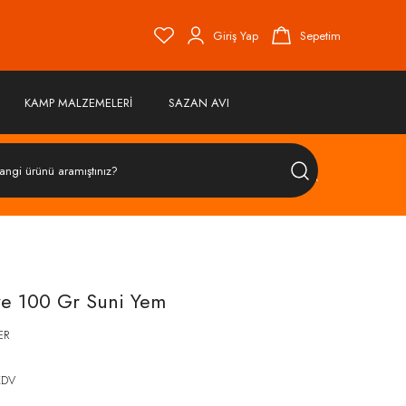
Giriş Yap
Sepetim
KAMP MALZEMELERİ
SAZAN AVI
ÜRÜN
ARA
ye 100 Gr Suni Yem
ER
KDV