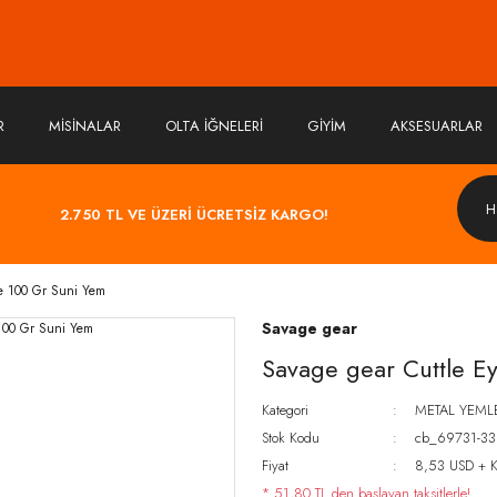
R
MİSİNALAR
OLTA İĞNELERİ
GİYİM
AKSESUARLAR
2.750 TL VE ÜZERİ ÜCRETSİZ KARGO!
e 100 Gr Suni Yem
Savage gear
Savage gear Cuttle E
Kategori
METAL YEML
Stok Kodu
cb_69731-33
Fiyat
8,53 USD + 
* 51,80 TL den başlayan taksitlerle!