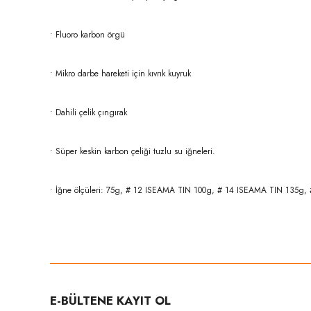
• Fluoro karbon örgü
• Mikro darbe hareketi için kıvrık kuyruk
• Dahili çelik çıngırak
• Süper keskin karbon çeliği tuzlu su iğneleri.
• İğne ölçüleri: 75g, # 12 ISEAMA TIN 100g, # 14 ISEAMA TIN 135g,
Bu ürünün fiyat bilgisi, resim, ürün açıklamalarında ve diğer konula
Görüş ve önerileriniz için teşekkür ederiz.
Ürün resmi kalitesiz, bozuk veya görüntülenemiyor.
E-BÜLTENE KAYIT OL
Ürün açıklamasında eksik bilgiler bulunuyor.