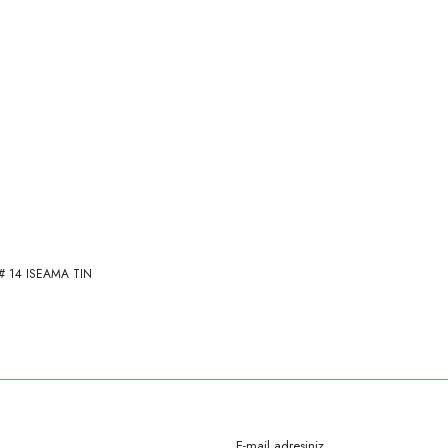
 # 14 ISEAMA TIN
rda yetersiz gördüğünüz noktaları öneri formunu kullanarak tarafımıza iletebilirsi
Bu ürüne ilk yorumu siz yapın!
Yorum Yaz