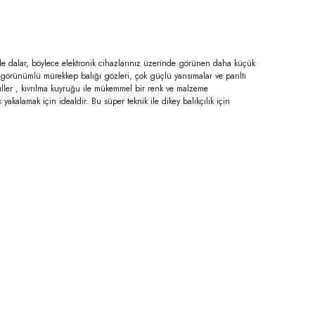
lde dalar, böylece elektronik cihazlarınız üzerinde görünen daha küçük
l görünümlü mürekkep balığı gözleri, çok güçlü yansımalar ve parıltı
sküller , kıvrılma kuyruğu ile mükemmel bir renk ve malzeme
akalamak için idealdir. Bu süper teknik ile dikey balıkçılık için