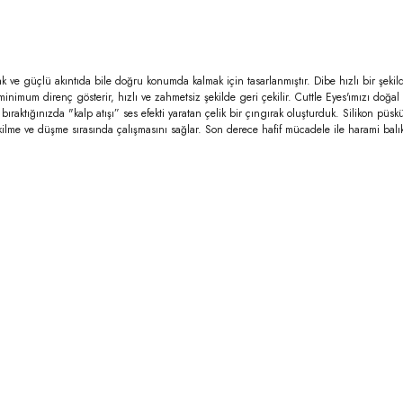
k ve güçlü akıntıda bile doğru konumda kalmak için tasarlanmıştır. Dibe hızlı bir şeki
inimum direnç gösterir, hızlı ve zahmetsiz şekilde geri çekilir. Cuttle Eyes'ımızı doğa
p bıraktığınızda "kalp atışı” ses efekti yaratan çelik bir çıngırak oluşturduk. Silikon pü
ilme ve düşme sırasında çalışmasını sağlar. Son derece hafif mücadele ile harami balık y