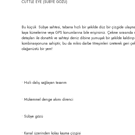
CUTTLE EYE (SÜBYE GÖZÜ)
Bu küçük Sübye sahtesi, tabana hızlı bir şekilde düz bir çizgide ulaşma
kaya kümelerine veya GPS konumlarına bile erişirsiniz. Çekme sırasında m
detayları ile donattık ve sahteyi deniz dibine yumuşak bir şekilde kaldırı
kombinasyonuna sahiptir, bu da mikro darbe titreşimleri üreterek geri çek
olağanüstü bir yem!
• Hızlı dalış sağlayan tasarım
• Mükemmel denge akımı direnci
• Sübye gözü
• Kanal üzerinden kolay kayma çizgisi