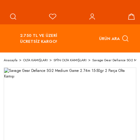
2.750 TL VE ÜZERİ
ÜRÜN ARA
ÜCRETSİZ KARGO!
Anasayfa
OLTA KAMIŞLARI
SPİN OLTA KAMIŞLARI
Savage Gear Defiance SG2 Med