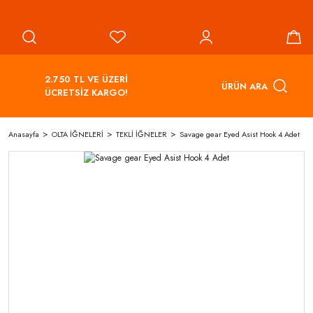
2.750 TL VE ÜZERİ
ÜRÜN ARA
ÜCRETSİZ KARGO!
Anasayfa
OLTA İĞNELERİ
TEKLİ İĞNELER
Savage gear Eyed Asist Hook 4 Adet