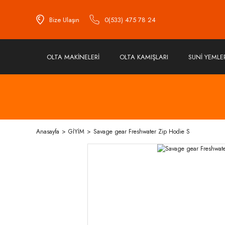
Bize Ulaşın
0(533) 475 78 24
OLTA MAKİNELERİ
OLTA KAMIŞLARI
SUNİ YEMLE
Anasayfa
GİYİM
Savage gear Freshwater Zip Hodie S