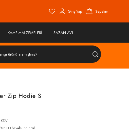
Giriş Yap
Sepetim
KAMP MALZEMELERİ
SAZAN AVI
ÜRÜN
ARA
er Zip Hodie S
 KDV
%5,00 havale indirimi)