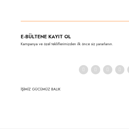
Bu ürünün fiyat bilgisi, resim, ürün açıklamalarında ve diğer konula
Görüş ve önerileriniz için teşekkür ederiz.
Ürün resmi kalitesiz, bozuk veya görüntülenemiyor.
E-BÜLTENE KAYIT OL
Ürün açıklamasında eksik bilgiler bulunuyor.
Kampanya ve özel tekliflerimizden ilk önce siz yararlanın.
Ürün bilgilerinde hatalar bulunuyor.
Ürün fiyatı diğer sitelerden daha pahalı.
Bu ürüne benzer farklı alternatifler olmalı.
İŞİMİZ GÜCÜMÜZ BALIK