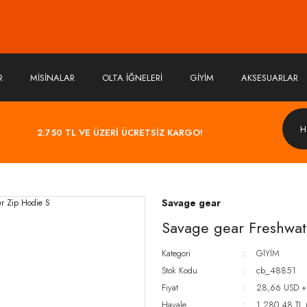
R
MİSİNALAR
OLTA İĞNELERİ
GİYİM
AKSESUARLAR
2.750 TL VE ÜZERİ ÜCRETSİZ KARGO!
Savage gear
Savage gear Freshwat
Kategori
GİYİM
Stok Kodu
cb_48851
Fiyat
28,66 USD +
Havale
1.280,48 TL (