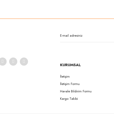
rda yetersiz gördüğünüz noktaları öneri formunu kullanarak tarafımıza iletebilirsi
Bu ürüne ilk yorumu siz yapın!
Yorum Yaz
KURUMSAL
İletişim
İletişim Formu
Gönder
Havale Bildirim Formu
Kargo Takibi