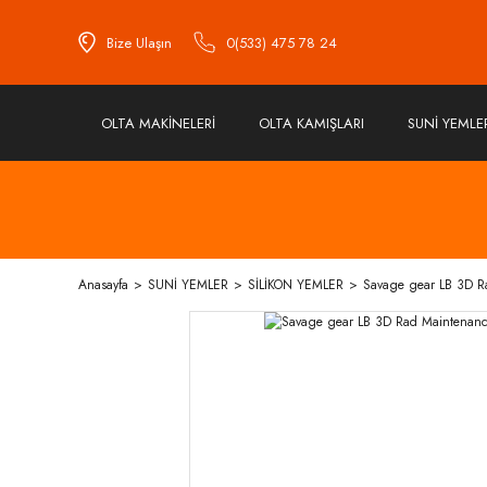
Bize Ulaşın
0(533) 475 78 24
OLTA MAKİNELERİ
OLTA KAMIŞLARI
SUNİ YEMLE
Anasayfa
SUNİ YEMLER
SİLİKON YEMLER
Savage gear LB 3D R