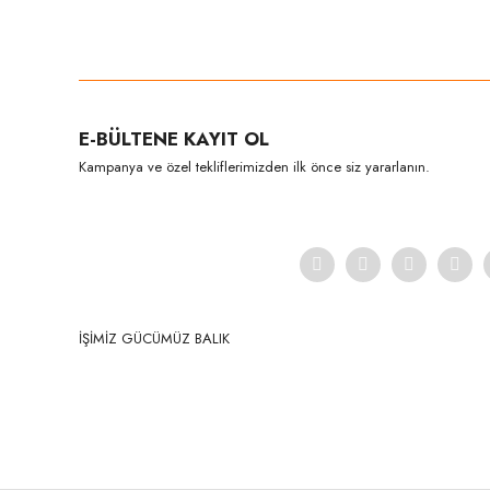
Bu ürünün fiyat bilgisi, resim, ürün açıklamalarında ve diğer konula
Görüş ve önerileriniz için teşekkür ederiz.
Ürün resmi kalitesiz, bozuk veya görüntülenemiyor.
E-BÜLTENE KAYIT OL
Ürün açıklamasında eksik bilgiler bulunuyor.
Kampanya ve özel tekliflerimizden ilk önce siz yararlanın.
Ürün bilgilerinde hatalar bulunuyor.
Ürün fiyatı diğer sitelerden daha pahalı.
Bu ürüne benzer farklı alternatifler olmalı.
İŞİMİZ GÜCÜMÜZ BALIK