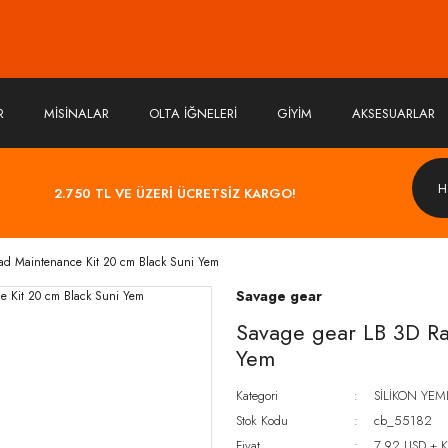
R
MİSİNALAR
OLTA İĞNELERİ
GİYİM
AKSESUARLAR
2.750 TL VE ÜZERİ ÜCRETSİZ KARGO!
ad Maintenance Kit 20 cm Black Suni Yem
Savage gear
Savage gear LB 3D Ra
Yem
Kategori
SİLİKON YEM
Stok Kodu
cb_55182
Fiyat
7,92 USD + 