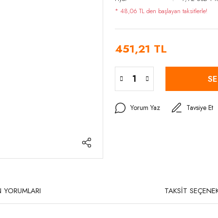
* 48,06 TL den başlayan taksitlerle!
451,21 TL
SE
Yorum Yaz
Tavsiye Et
 YORUMLARI
TAKSİT SEÇENEK