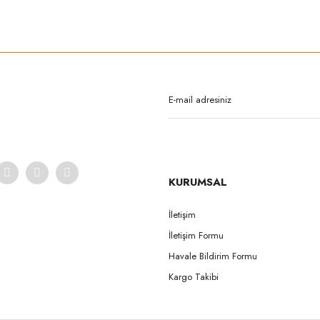
rda yetersiz gördüğünüz noktaları öneri formunu kullanarak tarafımıza iletebilirsi
Bu ürüne ilk yorumu siz yapın!
Yorum Yaz
KURUMSAL
İletişim
İletişim Formu
Gönder
Havale Bildirim Formu
Kargo Takibi