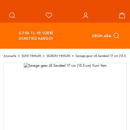
2.750 TL VE ÜZERİ
ÜRÜN ARA
ÜCRETSİZ KARGO!
Anasayfa
SUNİ YEMLER
SİLİKON YEMLER
Savage gear LB Sandeel 17 cm (15.5 c