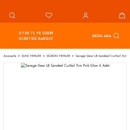
2.750 TL VE ÜZERİ
ÜRÜN ARA
ÜCRETSİZ KARGO!
Anasayfa
SUNİ YEMLER
SİLİKON YEMLER
Savage Gear LB Sandeel Curltail 7cm P