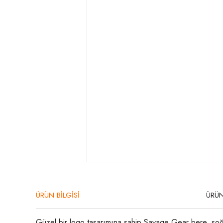
ÜRÜN BİLGİSİ
ÜRÜN
Güzel bir logo tasarımına sahip Savage Gear bere, soğ