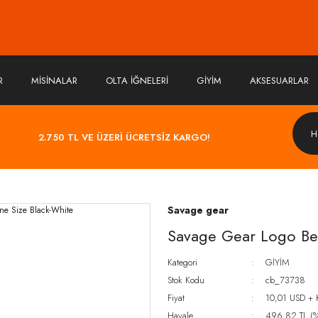
R
MİSİNALAR
OLTA İĞNELERİ
GİYİM
AKSESUARLAR
2.750 TL VE ÜZERİ ÜCRETSİZ KARGO!
Savage gear
Savage Gear Logo Be
Kategori
GİYİM
Stok Kodu
cb_73738
Fiyat
10,01 USD +
Havale
496,82 TL (%5