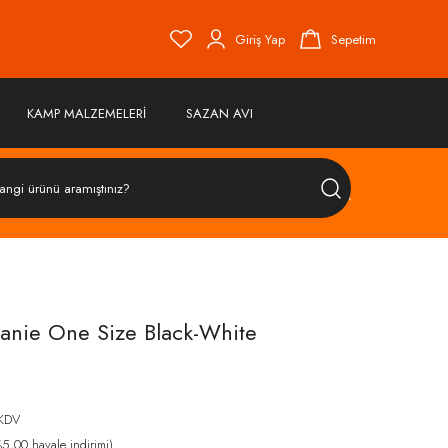
Giriş Yap
Sepetim
KAMP MALZEMELERİ
SAZAN AVI
ÜRÜN
ARA
anie One Size Black-White
 KDV
,00 havale indirimi)