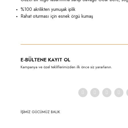
%100 akrilikten yumuşak iplik
Rahat oturması için esnek örgü kumaş
Bu ürünün fiyat bilgisi, resim, ürün açıklamalarında ve diğer konula
Görüş ve önerileriniz için teşekkür ederiz.
Ürün resmi kalitesiz, bozuk veya görüntülenemiyor.
E-BÜLTENE KAYIT OL
Ürün açıklamasında eksik bilgiler bulunuyor.
Kampanya ve özel tekliflerimizden ilk önce siz yararlanın.
Ürün bilgilerinde hatalar bulunuyor.
Ürün fiyatı diğer sitelerden daha pahalı.
Bu ürüne benzer farklı alternatifler olmalı.
İŞİMİZ GÜCÜMÜZ BALIK