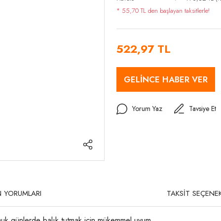
* 55,70 TL den başlayan taksitlerle!
522,97 TL
GELİNCE HABER VER
Yorum Yaz
Tavsiye Et
 YORUMLARI
TAKSİT SEÇENEK
uk günlerde balık tutmak için mükemmel uyum.