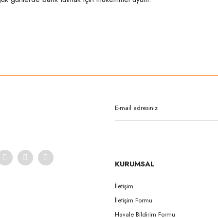
rda yetersiz gördüğünüz noktaları öneri formunu kullanarak tarafımıza iletebilirsi
Bu ürüne ilk yorumu siz yapın!
Yorum Yaz
KURUMSAL
İletişim
İletişim Formu
Gönder
Havale Bildirim Formu