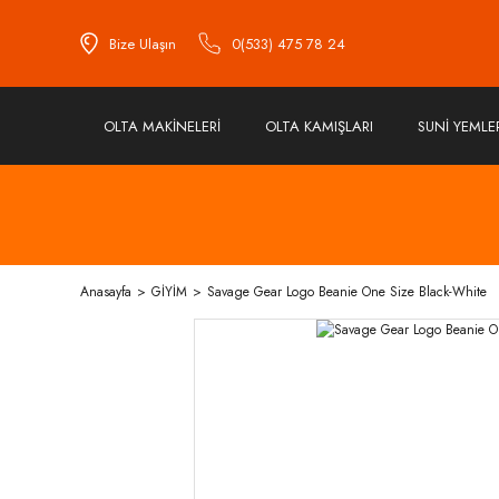
Bize Ulaşın
0(533) 475 78 24
OLTA MAKİNELERİ
OLTA KAMIŞLARI
SUNİ YEMLE
Anasayfa
GİYİM
Savage Gear Logo Beanie One Size Black-White