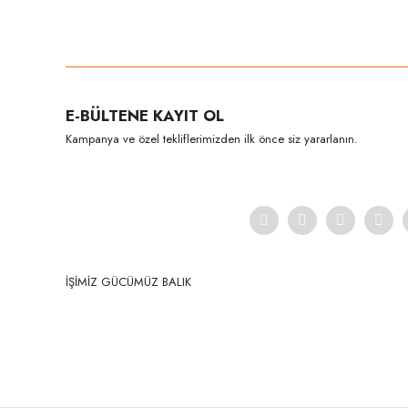
Bu ürünün fiyat bilgisi, resim, ürün açıklamalarında ve diğer konula
Görüş ve önerileriniz için teşekkür ederiz.
Ürün resmi kalitesiz, bozuk veya görüntülenemiyor.
E-BÜLTENE KAYIT OL
Ürün açıklamasında eksik bilgiler bulunuyor.
Kampanya ve özel tekliflerimizden ilk önce siz yararlanın.
Ürün bilgilerinde hatalar bulunuyor.
Ürün fiyatı diğer sitelerden daha pahalı.
Bu ürüne benzer farklı alternatifler olmalı.
İŞİMİZ GÜCÜMÜZ BALIK