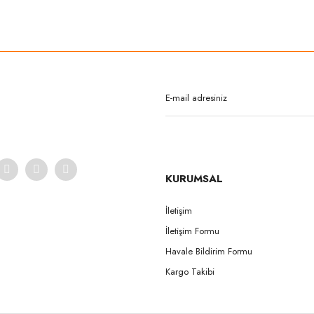
rda yetersiz gördüğünüz noktaları öneri formunu kullanarak tarafımıza iletebilirsi
Bu ürüne ilk yorumu siz yapın!
Yorum Yaz
KURUMSAL
İletişim
İletişim Formu
Gönder
Havale Bildirim Formu
Kargo Takibi