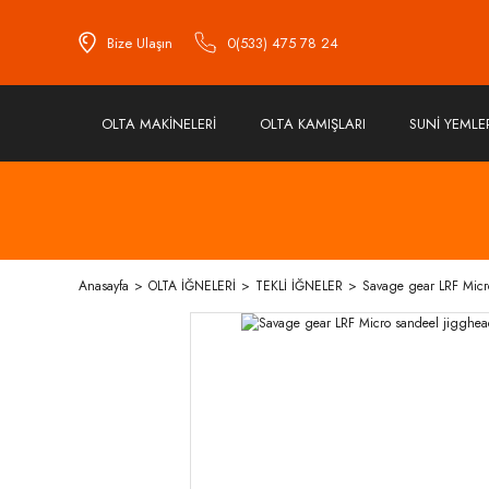
Bize Ulaşın
0(533) 475 78 24
OLTA MAKİNELERİ
OLTA KAMIŞLARI
SUNİ YEMLE
Anasayfa
OLTA İĞNELERİ
TEKLİ İĞNELER
Savage gear LRF Micr