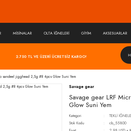
R
MİSİNALAR
OLTA İĞNELERİ
GİYİM
AKSESUARLAR
2.750 TL VE ÜZERİ ÜCRETSİZ KARGO!
o sandeel jigghead 2,5g #8 4pcs Glow Suni Yem
Savage gear
Savage gear LRF Micr
Glow Suni Yem
Kategori
TEKLİ İĞNEL
Stok Kodu
cb_55800
Fiyat
2,98 USD + 