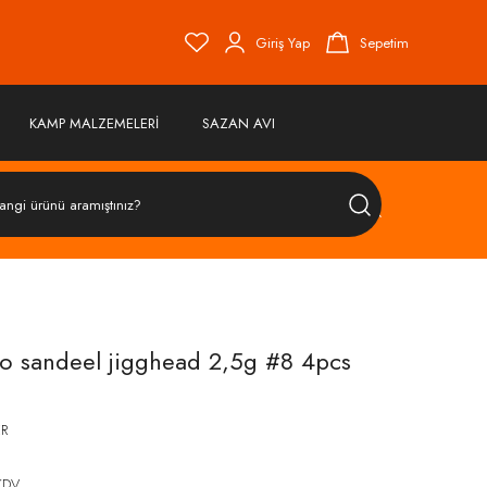
Giriş Yap
Sepetim
KAMP MALZEMELERİ
SAZAN AVI
ÜRÜN
ARA
o sandeel jigghead 2,5g #8 4pcs
ER
KDV