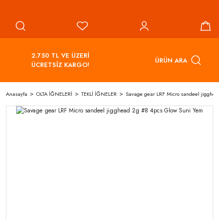
2.750 TL VE ÜZERİ
ÜRÜN ARA
ÜCRETSİZ KARGO!
Anasayfa
OLTA İĞNELERİ
TEKLİ İĞNELER
Savage gear LRF Micro sandeel jigghe