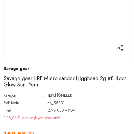
Savage gear
Savage gear LRF Micro sandeel jigghead 2g #8 4pcs
Glow Suni Yem
Kategori
TEKLİ İĞNELER
Stok Kodu
cb_55801
Fiyat
2,98 USD + KDV
* 18,06 TL den başlayan taksitlerle!
169,58 TL