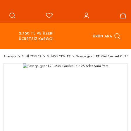
2.750 TL VE ÜZERİ
ÜRÜN ARA
ÜCRETSİZ KARGO!
Anasayfa
SUNİ YEMLER
SİLİKON YEMLER
Savage gear LRF Mini Sandeel Kit 25 