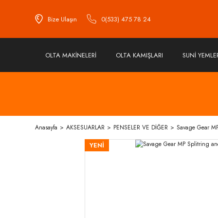
Bize Ulaşın
0(533) 475 78 24
OLTA MAKİNELERİ
OLTA KAMIŞLARI
SUNİ YEMLE
Anasayfa
AKSESUARLAR
PENSELER VE DİĞER
Savage Gear MP 
YENİ