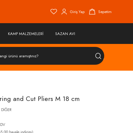
Giriş Yap
Sepetim
KAMP MALZEMELERİ
SAZAN AVI
ÜRÜN
ARA
ring and Cut Pliers M 18 cm
 DİĞER
KDV
,00 havale indirimi)