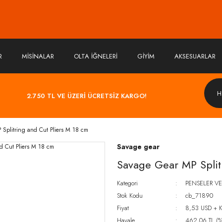
R
MİSİNALAR
OLTA İĞNELERİ
GİYİM
AKSESUARLAR
2.750 TL VE ÜZERİ ÜCRETSİZ KARGO!
Splitring and Cut Pliers M 18 cm
Savage gear
Savage Gear MP Split
Kategori
PENSELER VE
Stok Kodu
cb_71890
Fiyat
8,53 USD + 
Havale
462,06 TL (%5