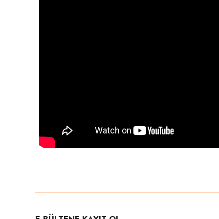
.
Bu ürünün fiyat bilgisi, resim, ürün açıklamalarında ve diğer konula
Görüş ve önerileriniz için teşekkür ederiz.
Ürün resmi kalitesiz, bozuk veya görüntülenemiyor.
Ürün açıklamasında eksik bilgiler bulunuyor.