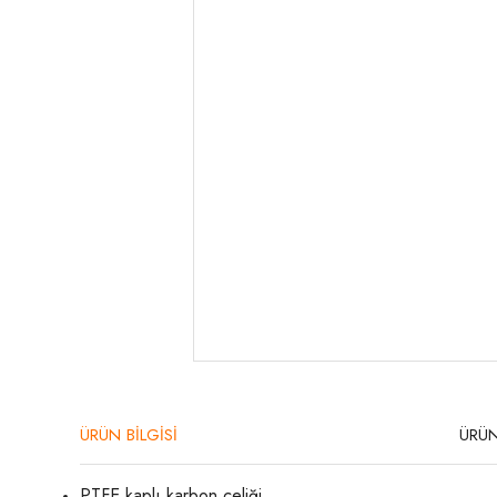
ÜRÜN BİLGİSİ
ÜRÜN
PTFE kaplı karbon çeliği