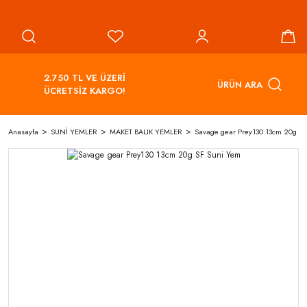
2.750 TL VE ÜZERİ
ÜRÜN ARA
ÜCRETSİZ KARGO!
Anasayfa
SUNİ YEMLER
MAKET BALIK YEMLER
Savage gear Prey130 13cm 20g S