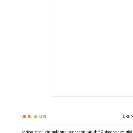
ÜRÜN BİLGİSİ
ÜRÜN
Jigging sanatı için mükemmel tasarlanmış kamışlar! Orkinos ve akya gib