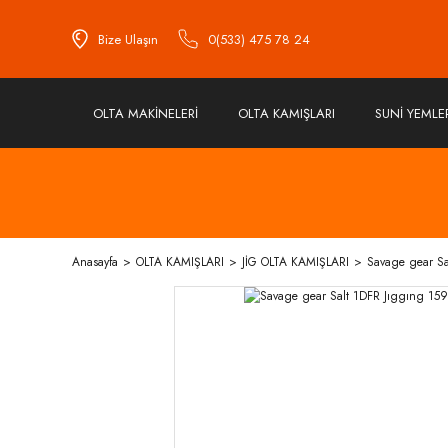
Bize Ulaşın
0(533) 475 78 24
OLTA MAKİNELERİ
OLTA KAMIŞLARI
SUNİ YEMLE
Anasayfa
OLTA KAMIŞLARI
JİG OLTA KAMIŞLARI
Savage gear S