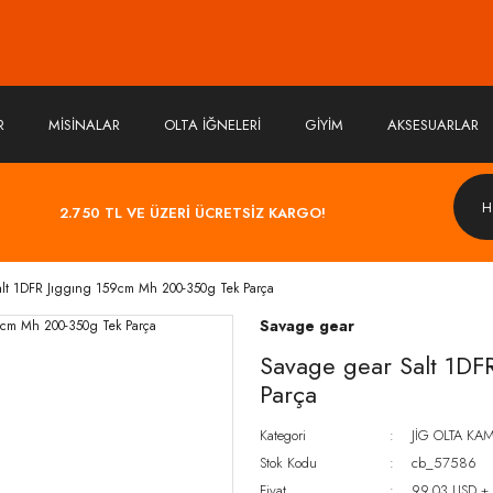
R
MİSİNALAR
OLTA İĞNELERİ
GİYİM
AKSESUARLAR
2.750 TL VE ÜZERİ ÜCRETSİZ KARGO!
alt 1DFR Jıggıng 159cm Mh 200-350g Tek Parça
Savage gear
Savage gear Salt 1DF
Parça
Kategori
JİG OLTA KAM
Stok Kodu
cb_57586
Fiyat
99,03 USD +