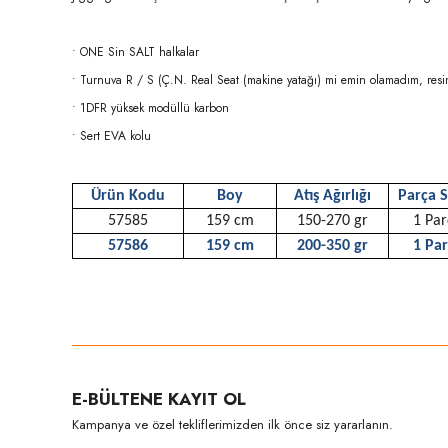
• ONE Sin SALT halkalar
• Turnuva R / S (Ç.N. Real Seat (makine yatağı) mi emin olamadım, resi
• 1DFR yüksek modüllü karbon
• Sert EVA kolu
Ürün Kodu
Boy
Atış Ağırlığı
Parça S
57585
159 cm
150-270 gr
1 Par
57586
159 cm
200-350 gr
1 Pa
Bu ürünün fiyat bilgisi, resim, ürün açıklamalarında ve diğer konula
Görüş ve önerileriniz için teşekkür ederiz.
Ürün resmi kalitesiz, bozuk veya görüntülenemiyor.
E-BÜLTENE KAYIT OL
Ürün açıklamasında eksik bilgiler bulunuyor.
Kampanya ve özel tekliflerimizden ilk önce siz yararlanın.
Ürün bilgilerinde hatalar bulunuyor.