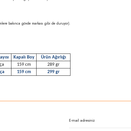
mlere bakınca gövde markası gibi de duruyor).
ayısı
Kapalı Boy
Ürün Ağırlığı
ça
159 cm
289 gr
rça
159 cm
299 gr
rda yetersiz gördüğünüz noktaları öneri formunu kullanarak tarafımıza iletebilirsi
Bu ürüne ilk yorumu siz yapın!
Yorum Yaz