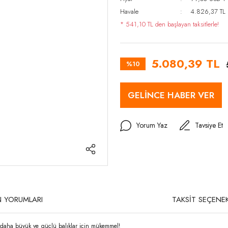
Havale
4.826,37 TL (
* 541,10 TL den başlayan taksitlerle!
5.080,39 TL
%10
GELİNCE HABER VER
Yorum Yaz
Tavsiye Et
 YORUMLARI
TAKSİT SEÇENEK
i daha büyük ve güçlü balıklar için mükemmel!