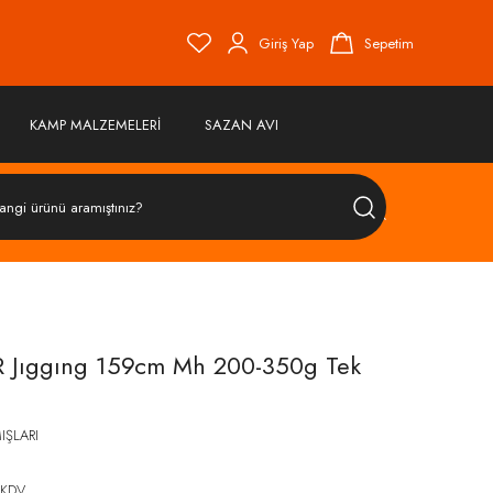
Giriş Yap
Sepetim
KAMP MALZEMELERİ
SAZAN AVI
ÜRÜN
ARA
R Jıggıng 159cm Mh 200-350g Tek
IŞLARI
 KDV