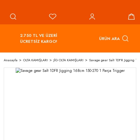
2.750 TL VE ÜZERİ
ÜRÜN ARA
ÜCRETSİZ KARGO!
Anasayfa
OLTA KAMIŞLARI
JİG OLTA KAMIŞLARI
Savage gear Salt 1DFR Jigging 16