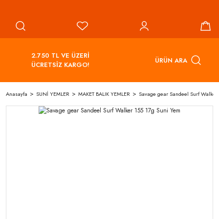
2.750 TL VE ÜZERİ
ÜRÜN ARA
ÜCRETSİZ KARGO!
Anasayfa
SUNİ YEMLER
MAKET BALIK YEMLER
Savage gear Sandeel Surf Walker