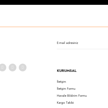
rda yetersiz gördüğünüz noktaları öneri formunu kullanarak tarafımıza iletebilirsi
Bu ürüne ilk yorumu siz yapın!
Yorum Yaz
KURUMSAL
İletişim
İletişim Formu
Gönder
Havale Bildirim Formu
Kargo Takibi