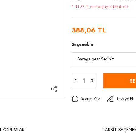
* 41,33 TL den başlayan taksitlerle!
388,06 TL
Seçenekler
SE
Yorum Yaz
Tavsiye Et
 YORUMLARI
TAKSİT SEÇENEK