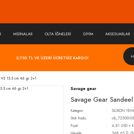
R
MİSİNALAR
OLTA İĞNELERİ
GİYİM
AKSESUARLAR
2.750 TL VE ÜZERİ ÜCRETSİZ KARGO!
 V2 15.5 cm 46 gr 2+1
Savage gear
Savage Gear Sandeel
Kategori
SİLİKON YEM
Stok Kodu
cb_72500-0
Fiyat
6,81 USD + 
Havale
368,65 TL (%5