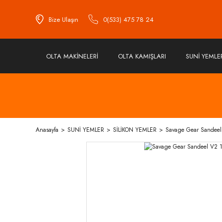
Bize Ulaşın
0(533) 475 78 24
OLTA MAKİNELERİ
OLTA KAMIŞLARI
SUNİ YEMLE
Anasayfa
SUNİ YEMLER
SİLİKON YEMLER
Savage Gear Sandeel