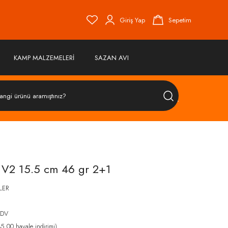
Giriş Yap
Sepetim
KAMP MALZEMELERİ
SAZAN AVI
ÜRÜN
ARA
 V2 15.5 cm 46 gr 2+1
LER
5
KDV
,00 havale indirimi)