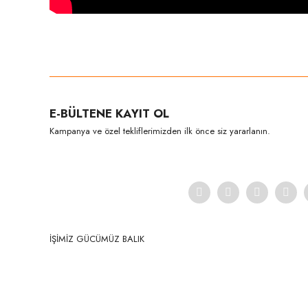
Bu ürünün fiyat bilgisi, resim, ürün açıklamalarında ve diğer konula
Görüş ve önerileriniz için teşekkür ederiz.
Ürün resmi kalitesiz, bozuk veya görüntülenemiyor.
E-BÜLTENE KAYIT OL
Ürün açıklamasında eksik bilgiler bulunuyor.
Kampanya ve özel tekliflerimizden ilk önce siz yararlanın.
Ürün bilgilerinde hatalar bulunuyor.
Ürün fiyatı diğer sitelerden daha pahalı.
Bu ürüne benzer farklı alternatifler olmalı.
İŞİMİZ GÜCÜMÜZ BALIK