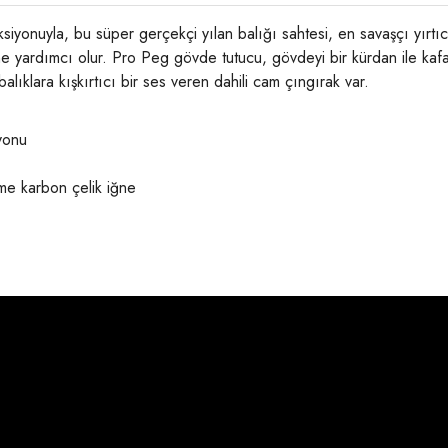
nuyla, bu süper gerçekçi yılan balığı sahtesi, en savaşçı yırtıcı 
ne yardımcı olur. Pro Peg gövde tutucu, gövdeyi bir kürdan ile kafa
ıklara kışkırtıcı bir ses veren dahili cam çıngırak var.
yonu
e karbon çelik iğne