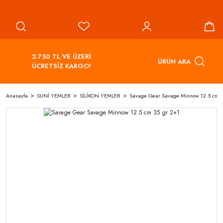
2.750 TL VE ÜZERİ
ÜRÜN ARA
ÜCRETSİZ KARGO!
Anasayfa
SUNİ YEMLER
SİLİKON YEMLER
Savage Gear Savage Minnow 12.5 cm 3