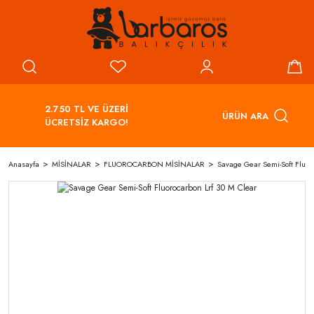
2.750 TL VE ÜZERİ
ÜRÜN ARA
ÜCRETSİZ KARGO!
Anasayfa
MİSİNALAR
FLUOROCARBON MİSİNALAR
Savage Gear Semi-Soft Fluor