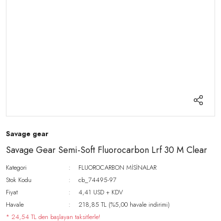
Savage gear
Savage Gear Semi-Soft Fluorocarbon Lrf 30 M Clear
Kategori
FLUOROCARBON MİSİNALAR
Stok Kodu
cb_74495-97
Fiyat
4,41 USD + KDV
Havale
218,85 TL (%5,00 havale indirimi)
* 24,54 TL den başlayan taksitlerle!