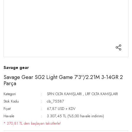
Savage gear
Savage Gear SG2 Light Game 7'3''/2.21M 3-14GR 2
Parça
Kategori
SPİN OLTA KAMIŞLARI
,
LRF OLTA KAMIŞLARI
Stok Kodu
cb_75587
Fiyat
67,87 USD + KDV
Havale
3.307,45 TL (%5,00 havale indirimi)
* 370,81 TL den başlayan taksitlerle!