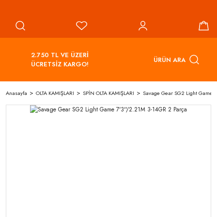
2.750 TL VE ÜZERİ
ÜRÜN ARA
ÜCRETSİZ KARGO!
Anasayfa
OLTA KAMIŞLARI
SPİN OLTA KAMIŞLARI
Savage Gear SG2 Light Game 7'