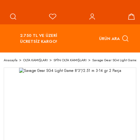
2.750 TL VE ÜZERİ
ÜRÜN ARA
ÜCRETSİZ KARGO!
Anasayfa
OLTA KAMIŞLARI
SPİN OLTA KAMIŞLARI
Savage Gear SG4 Light Game 8'3