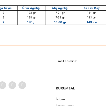
ça Sayısı
Ürün Ağırlığı
Atış Ağırlığı
Kapalı Boy
2
122 gr
7-21 gr
134 cm
2
138 gr
7-23 gr
143 cm
2
157 gr
10-30 gr
143 cm
rda yetersiz gördüğünüz noktaları öneri formunu kullanarak tarafımıza iletebilirsi
Bu ürüne ilk yorumu siz yapın!
Yorum Yaz
KURUMSAL
İletişim
İletişim Formu