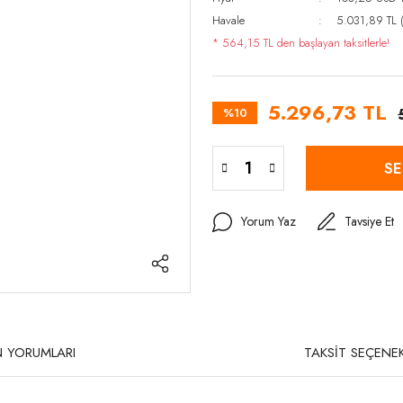
Havale
5.031,89 TL (
* 564,15 TL den başlayan taksitlerle!
5.296,73 TL
%10
SE
Yorum Yaz
Tavsiye Et
 YORUMLARI
TAKSİT SEÇENEK