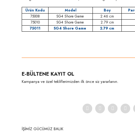
Ürün Kodu
Model
Boy
Par
75008
SG4 Shore Game
2.46 cm
75010
SG4 Shore Game
2.79 cm
75011
SG4 Shore Game
2.79 cm
Bu ürünün fiyat bilgisi, resim, ürün açıklamalarında ve diğer konula
Görüş ve önerileriniz için teşekkür ederiz.
Ürün resmi kalitesiz, bozuk veya görüntülenemiyor.
E-BÜLTENE KAYIT OL
Ürün açıklamasında eksik bilgiler bulunuyor.
Kampanya ve özel tekliflerimizden ilk önce siz yararlanın.
Ürün bilgilerinde hatalar bulunuyor.
Ürün fiyatı diğer sitelerden daha pahalı.
Bu ürüne benzer farklı alternatifler olmalı.
İŞİMİZ GÜCÜMÜZ BALIK