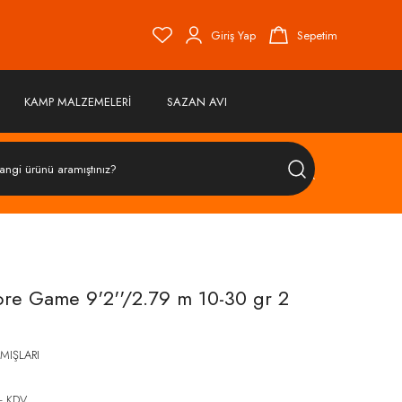
Giriş Yap
Sepetim
KAMP MALZEMELERİ
SAZAN AVI
ÜRÜN
ARA
re Game 9'2''/2.79 m 10-30 gr 2
AMIŞLARI
+ KDV