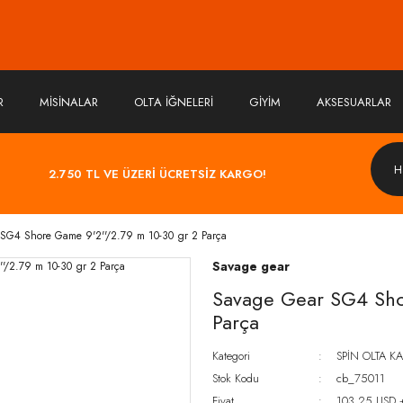
R
MİSİNALAR
OLTA İĞNELERİ
GİYİM
AKSESUARLAR
2.750 TL VE ÜZERİ ÜCRETSİZ KARGO!
SG4 Shore Game 9'2''/2.79 m 10-30 gr 2 Parça
Savage gear
Savage Gear SG4 Sho
Parça
Kategori
SPİN OLTA K
Stok Kodu
cb_75011
Fiyat
103,25 USD 