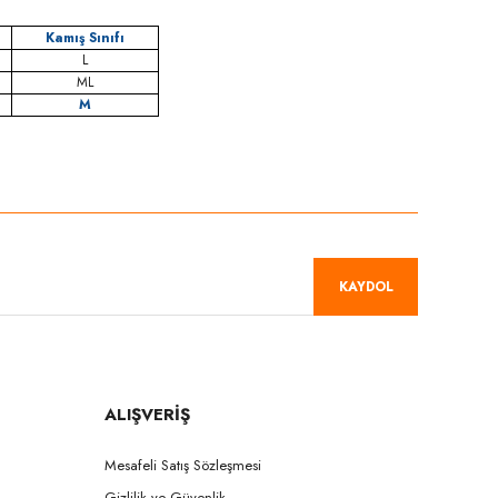
Kamış Sınıfı
L
ML
M
niz.
KAYDOL
ALIŞVERİŞ
Mesafeli Satış Sözleşmesi
Gizlilik ve Güvenlik