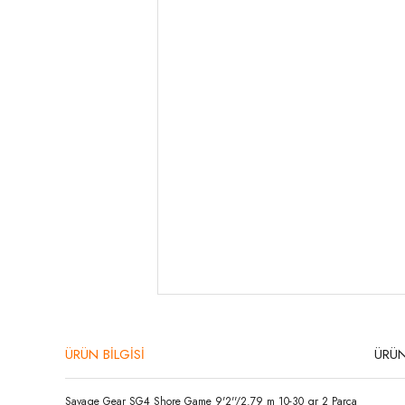
ÜRÜN BİLGİSİ
ÜRÜN
Savage Gear SG4 Shore Game 9'2''/2.79 m 10-30 gr 2 Parça