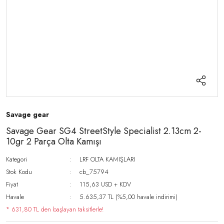
Savage gear
Savage Gear SG4 StreetStyle Specialist 2.13cm 2-
10gr 2 Parça Olta Kamışı
Kategori
LRF OLTA KAMIŞLARI
Stok Kodu
cb_75794
Fiyat
115,63 USD + KDV
Havale
5.635,37 TL (%5,00 havale indirimi)
* 631,80 TL den başlayan taksitlerle!