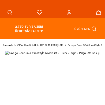
2.750 TL VE ÜZERİ
ÜRÜN ARA
ÜCRETSİZ KARGO!
Anasayfa
OLTA KAMIŞLARI
LRF OLTA KAMIŞLARI
Savage Gear SG4 StreetStyle Spec