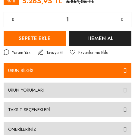
5.265,95 TL
%10
5.851,05 TL
SEPETE EKLE
HEMEN AL
Yorum Yaz
Tavsiye Et
ÜRÜN BİLGİSİ
ÜRÜN YORUMLARI
TAKSİT SEÇENEKLERİ
ÖNERİLERİNİZ