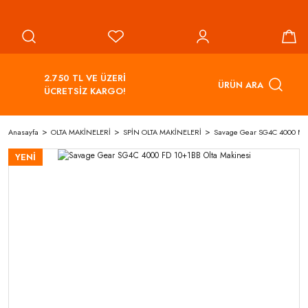
2.750 TL VE ÜZERİ
ÜRÜN ARA
ÜCRETSİZ KARGO!
Anasayfa
OLTA MAKİNELERİ
SPİN OLTA MAKİNELERİ
Savage Gear SG4C 4000 FD 
YENİ