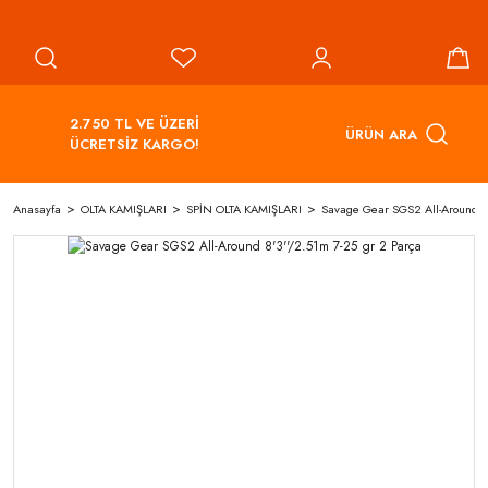
2.750 TL VE ÜZERİ
ÜRÜN ARA
ÜCRETSİZ KARGO!
Anasayfa
OLTA KAMIŞLARI
SPİN OLTA KAMIŞLARI
Savage Gear SGS2 All-Around 8'