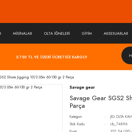
R
MİSİNALAR
OLTA İĞNELERİ
GİYİM
AKSESUARLAR
2.750 TL VE ÜZERİ ÜCRETSİZ KARGO!
S2 Shore Jigging 10'/3.05m 60-150 gr 2 Parça
Savage gear
Savage Gear SGS2 Sho
Parça
Kategori
JİG OLTA KAM
Stok Kodu
cb_74896
Fiyat
102,54 USD 