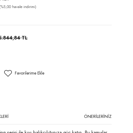
%5,00 havale indirimi)
5.844,84 TL
LERİ
ÖNERİLERİNİZ
 serisi ile kıyı balıkçılığınıza güç katın. Bu kamışlar