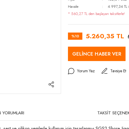
Havale
4.997,34 TL (
* 560,27 TL den başlayan taksitlerle!
5.260,35 TL
%10
GELİNCE HABER VER
Yorum Yaz
Tavsiye Et
 YORUMLARI
TAKSİT SEÇENEK
rt ve silikon yemlerle kullanım için tasarlanmış SGS2 Shore Jigging