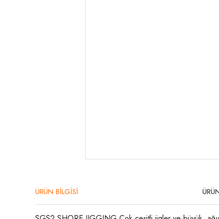
ÜRÜN BİLGİSİ
ÜRÜN
SGS2 SHORE JIGGING Çok çeşitli jigler ve büyük, ağır, se