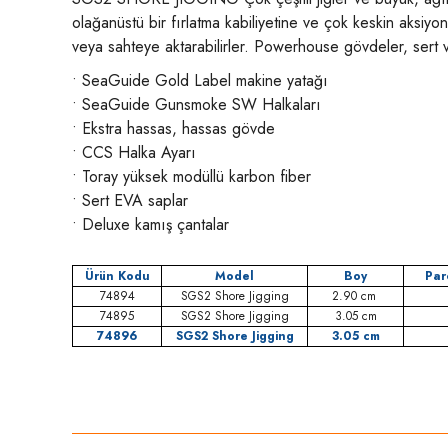
olağanüstü bir fırlatma kabiliyetine ve çok keskin aksiyon
veya sahteye aktarabilirler. Powerhouse gövdeler, sert v
• SeaGuide Gold Label makine yatağı
• SeaGuide Gunsmoke SW Halkaları
• Ekstra hassas, hassas gövde
• CCS Halka Ayarı
• Toray yüksek modüllü karbon fiber
• Sert EVA saplar
• Deluxe kamış çantalar
Ürün Kodu
Model
Boy
Par
74894
SGS2 Shore Jigging
2.90 cm
74895
SGS2 Shore Jigging
3.05 cm
74896
SGS2 Shore Jigging
3.05 cm
Bu ürünün fiyat bilgisi, resim, ürün açıklamalarında ve diğer konula
Görüş ve önerileriniz için teşekkür ederiz.