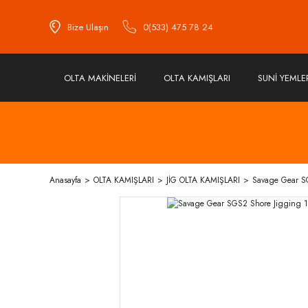
Bize Ulaşın
0(533) 475 78 24
OLTA MAKİNELERİ
OLTA KAMIŞLARI
SUNİ YEMLE
Anasayfa
OLTA KAMIŞLARI
JİG OLTA KAMIŞLARI
Savage Gear SG