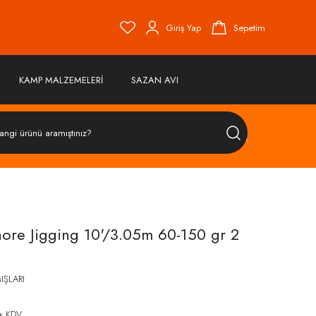
Giriş Yap
Sepetim
KAMP MALZEMELERİ
SAZAN AVI
ÜRÜN
ARA
re Jigging 10'/3.05m 60-150 gr 2
IŞLARI
+ KDV