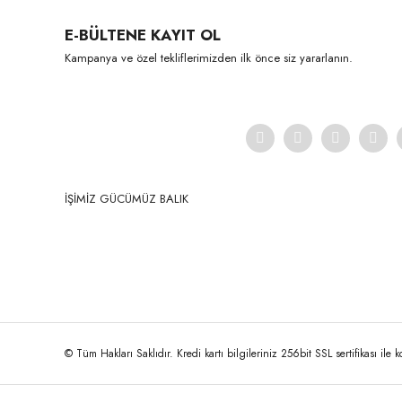
Ürün resmi kalitesiz, bozuk veya görüntülenemiyor.
E-BÜLTENE KAYIT OL
Ürün açıklamasında eksik bilgiler bulunuyor.
Kampanya ve özel tekliflerimizden ilk önce siz yararlanın.
Ürün bilgilerinde hatalar bulunuyor.
Ürün fiyatı diğer sitelerden daha pahalı.
Bu ürüne benzer farklı alternatifler olmalı.
İŞİMİZ GÜCÜMÜZ BALIK
© Tüm Hakları Saklıdır. Kredi kartı bilgileriniz 256bit SSL sertifikası ile 