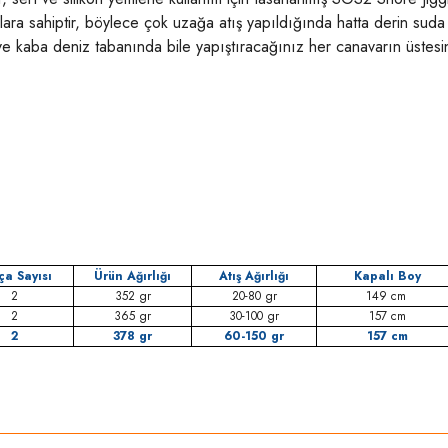
lara sahiptir, böylece çok uzağa atış yapıldığında hatta derin suda ça
e kaba deniz tabanında bile yapıştıracağınız her canavarın üstesinde
ça Sayısı
Ürün Ağırlığı
Atış Ağırlığı
Kapalı Boy
2
352 gr
20-80 gr
149 cm
2
365 gr
30-100 gr
157 cm
2
378 gr
60-150 gr
157 cm
rda yetersiz gördüğünüz noktaları öneri formunu kullanarak tarafımıza iletebilirsi
Bu ürüne ilk yorumu siz yapın!