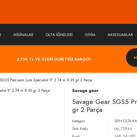
R
MİSİNALAR
OLTA İĞNELERİ
GİYİM
AKSESUARLAR
2.750 TL VE ÜZERİ ÜCRETSİZ KARGO!
SGS5 Precision Lure Specialist 9' 2.74 m 9-35 gr 2 Parça
Savage gear
Savage Gear SGS5 Pre
gr 2 Parça
Kategori
SPİN OLTA K
Stok Kodu
cb_73944
Fiyat
148,24 USD 