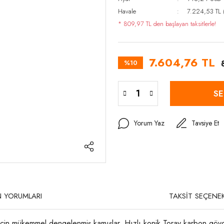
Havale
7.224,53 TL (
* 809,97 TL den başlayan taksitlerle!
7.604,76 TL
%10
SE
Yorum Yaz
Tavsiye Et
 YORUMLARI
TAKSİT SEÇENEK
nsı için mükemmel dengelenmiş kamışlar. Hızlı konik Toray karbon g