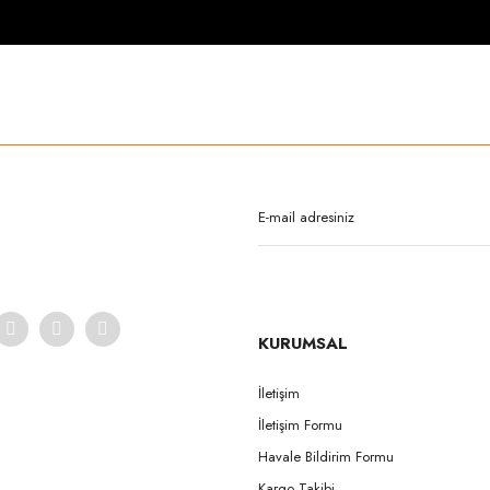
rda yetersiz gördüğünüz noktaları öneri formunu kullanarak tarafımıza iletebilirsi
Bu ürüne ilk yorumu siz yapın!
Yorum Yaz
KURUMSAL
İletişim
İletişim Formu
Gönder
Havale Bildirim Formu
Kargo Takibi