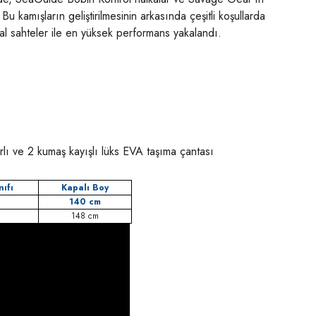
kamışların geliştirilmesinin arkasında çeşitli koşullarda
etal sahteler ile en yüksek performans yakalandı.
rlı ve 2 kumaş kayışlı lüks EVA taşıma çantası
nıfı
Kapalı Boy
140 cm
148 cm