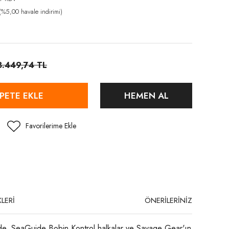
%5,00 havale indirimi)
8.449,74 TL
PETE EKLE
HEMEN AL
LERİ
ÖNERİLERİNİZ
övde, SeaGuide Bobin Kontrol halkalar ve Savage Gear'ın