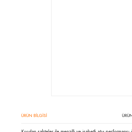
ÜRÜN BİLGİSİ
ÜRÜN
Kıyıdan sahteler ile menzilli ve isabetli atış performa