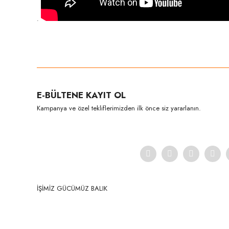
.
Bu ürünün fiyat bilgisi, resim, ürün açıklamalarında ve diğer konula
Görüş ve önerileriniz için teşekkür ederiz.
Ürün resmi kalitesiz, bozuk veya görüntülenemiyor.
E-BÜLTENE KAYIT OL
Ürün açıklamasında eksik bilgiler bulunuyor.
Kampanya ve özel tekliflerimizden ilk önce siz yararlanın.
Ürün bilgilerinde hatalar bulunuyor.
Ürün fiyatı diğer sitelerden daha pahalı.
Bu ürüne benzer farklı alternatifler olmalı.
İŞİMİZ GÜCÜMÜZ BALIK