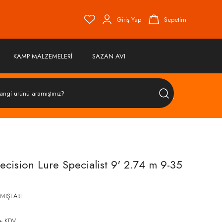
Giriş Yap
Sepetim
KAMP MALZEMELERİ
SAZAN AVI
ÜRÜN
ARA
cision Lure Specialist 9' 2.74 m 9-35
AMIŞLARI
+ KDV