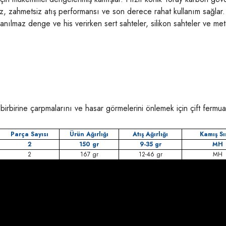
 zahmetsiz atış performansı ve son derece rahat kullanım sağlar. Bu 
İnanılmaz denge ve his verirken sert sahteler, silikon sahteler ve m
birbirine çarpmalarını ve hasar görmelerini önlemek için çift fermua
Parça Sayısı
Ürün Ağırlığı
Atış Ağırlığı
Kamış Sı
2
150 gr
9-35 gr
MH
2
167 gr
12-46 gr
MH