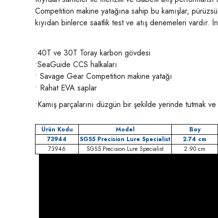
Competition makine yatağına sahip bu kamışlar, pürüzsüz,
kıyıdan binlerce saatlik test ve atış denemeleri vardır. 
•40T ve 30T Toray karbon gövdesi
•SeaGuide CCS halkaları
• Savage Gear Competition makine yatağı
• Rahat E
VA saplar
•Kamış parçalarını düzgün bir şekilde yerinde tutmak ve 
Ürün Kodu
Model
Boy
73944
SGS5 Precision Lure Specialist
2.74 cm
73946
SGS5 Precision Lure Specialist
2.90 cm