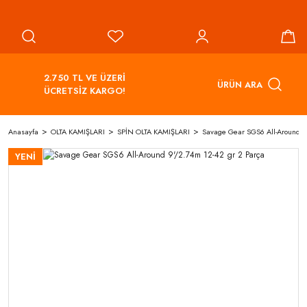
2.750 TL VE ÜZERİ
ÜRÜN ARA
ÜCRETSİZ KARGO!
Anasayfa
OLTA KAMIŞLARI
SPİN OLTA KAMIŞLARI
Savage Gear SGS6 All-Around 9
YENİ