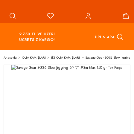
2.750 TL VE ÜZERİ
ÜRÜN ARA
ÜCRETSİZ KARGO!
Anasayfa
OLTA KAMIŞLARI
JİG OLTA KAMIŞLARI
Savage Gear SGS6 Slow Jigging 6'