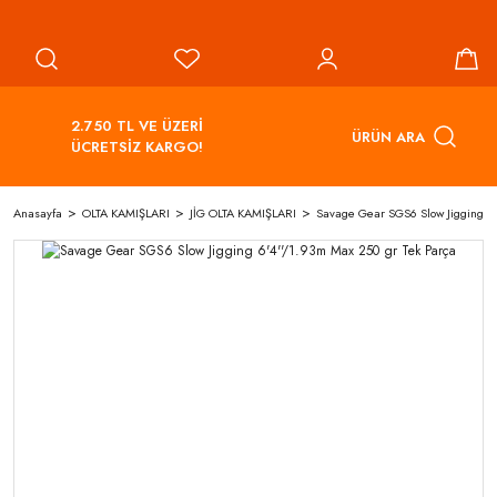
2.750 TL VE ÜZERİ
ÜRÜN ARA
ÜCRETSİZ KARGO!
Anasayfa
OLTA KAMIŞLARI
JİG OLTA KAMIŞLARI
Savage Gear SGS6 Slow Jigging 6'