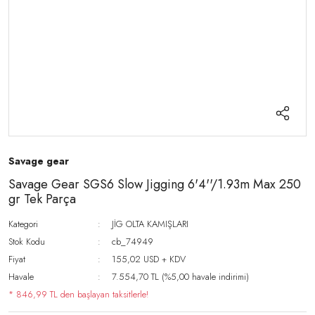
Savage gear
Savage Gear SGS6 Slow Jigging 6'4''/1.93m Max 250
gr Tek Parça
Kategori
JİG OLTA KAMIŞLARI
Stok Kodu
cb_74949
Fiyat
155,02 USD + KDV
Havale
7.554,70 TL (%5,00 havale indirimi)
* 846,99 TL den başlayan taksitlerle!