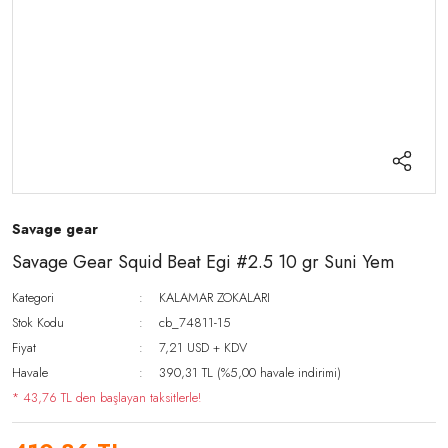
Savage gear
Savage Gear Squid Beat Egi #2.5 10 gr Suni Yem
Kategori
KALAMAR ZOKALARI
Stok Kodu
cb_74811-15
Fiyat
7,21 USD + KDV
Havale
390,31 TL (%5,00 havale indirimi)
* 43,76 TL den başlayan taksitlerle!