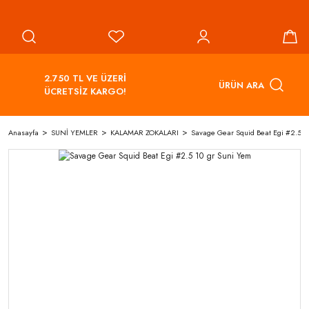
2.750 TL VE ÜZERİ
ÜRÜN ARA
ÜCRETSİZ KARGO!
Anasayfa
SUNİ YEMLER
KALAMAR ZOKALARI
Savage Gear Squid Beat Egi #2.5 1