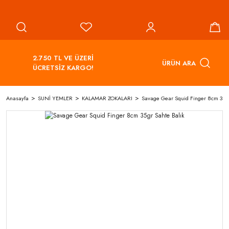
2.750 TL VE ÜZERİ
ÜRÜN ARA
ÜCRETSİZ KARGO!
Anasayfa
SUNİ YEMLER
KALAMAR ZOKALARI
Savage Gear Squid Finger 8cm 35gr